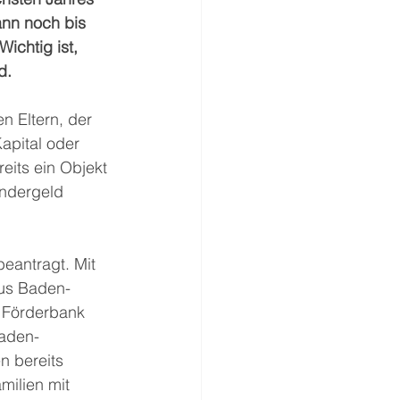
ann noch bis 
ichtig ist, 
d. 
n Eltern, der 
apital oder 
eits ein Objekt 
indergeld 
eantragt. Mit 
aus Baden-
 Förderbank 
aden-
n bereits 
milien mit 