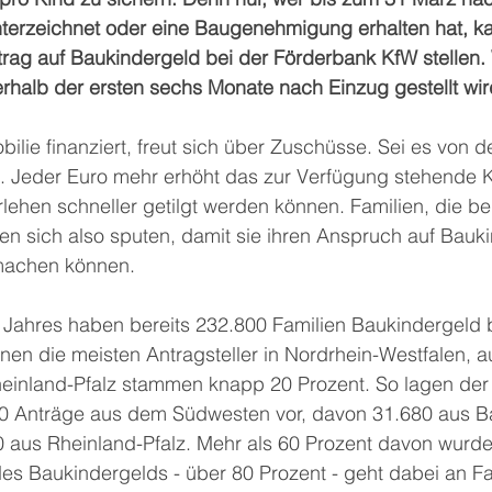
nterzeichnet oder eine Baugenehmigung erhalten hat, k
ag auf Baukindergeld bei der Förderbank KfW stellen. W
rhalb der ersten sechs Monate nach Einzug gestellt wir
ilie finanziert, freut sich über Zuschüsse. Sei es von de
 Jeder Euro mehr erhöht das zur Verfügung stehende K
rlehen schneller getilgt werden können. Familien, die ber
en sich also sputen, damit sie ihren Anspruch auf Bauk
 machen können.
 Jahres haben bereits 232.800 Familien Baukindergeld b
nen die meisten Antragsteller in Nordrhein-Westfalen, 
inland-Pfalz stammen knapp 20 Prozent. So lagen der
0 Anträge aus dem Südwesten vor, davon 31.680 aus B
 aus Rheinland-Pfalz. Mehr als 60 Prozent davon wurde
des Baukindergelds - über 80 Prozent - geht dabei an Fa